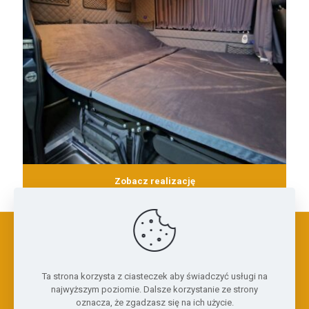
Zobacz realizację
© Copyright 2023 AutoHauser.pl . Wszystkie prawa do treści
Ta strona korzysta z ciasteczek aby świadczyć usługi na
oraz grafik zastrzeżone. Kopiowanie zabronione.
najwyższym poziomie. Dalsze korzystanie ze strony
Strony Internetowe
oznacza, że zgadzasz się na ich użycie.